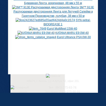
Бумажная Лента, коричневая, 48 мм х 55 м
3M™ 913E
Распускаемая двусторонняя Лента для Летучей Склейки в
Газетном Производстве, голубая, 38 мм х 50 м
SYN-setral-
BIOGREASE 1
Eurol Multifleet 15W-40
KATANA MARU E9 0W-40
Eurol Ultrance PSA 0W-30
420073, г. Казань, ул. А.Кутуя, 82, офис 201.
Тел.: (843) 275-83-78
Тел./факс: (843) 275-80-91
Е-mail:
Адрес электронной почты защищен от
спам-ботов. Для просмотра адреса в браузере
должен быть включен Javascript.