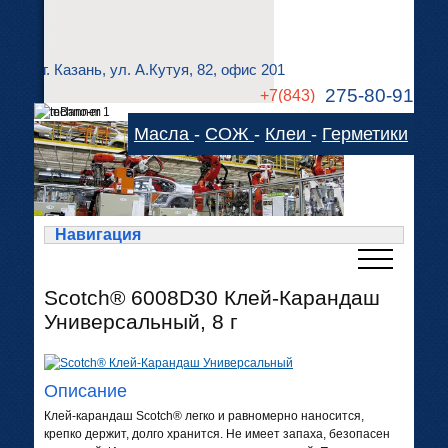
г. Казань, ул. А.Кутуя, 82, офис 201
275-80-91
+7(843)
275-83-78
Масла
-
СОЖ
-
Клеи
-
Герметики
technom-kazan@mail.ru
Cхема проезда
Навигация
Scotch® 6008D30 Клей-Карандаш
Универсальный, 8 г
Описание
Клей-карандаш Scotch® легко и равномерно наносится,
крепко держит, долго хранится. Не имеет запаха, безопасен