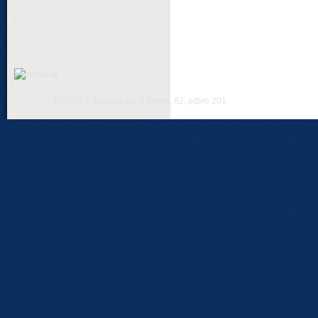
420073, г. Казань, ул. А.Кутуя, 82, офис 201.