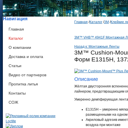
Навигация
Главная
/
Каталог
/
3М
/
Клейкие л
Главная
3M™ VHB™ 4941F Монтажная Лен
Каталог
Назад к: Монтажные Ленты
О компании
3M™ Cushion-Moun
Доставка и оплата
Форм E1315H, 1372
Статьи
Видео от партнеров
Описание
Пропитка литья
Жёлтая двусторонняя вспененна
лайнером, предотвращающим об
Контакты
Умеренно демпфирующая лента 
СОЖ
Е1315H – умеренно мягка
размещенными на одном к
Акриловый адгезив имеет
воздуха при монтаже