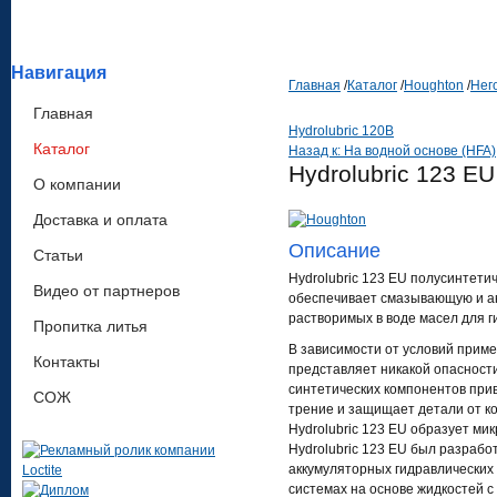
Навигация
Главная
/
Каталог
/
Houghton
/
Нег
Главная
Hydrolubric 120B
Каталог
Назад к: На водной основе (HFA)
Hydrolubric 123 EU
О компании
Доставка и оплата
Описание
Статьи
Hydrolubric 123 EU полусинтети
Видео от партнеров
обеспечивает смазывающую и ан
растворимых в воде масел для г
Пропитка литья
В зависимости от условий приме
Контакты
представляет никакой опасност
синтетических компонентов при
СОЖ
трение и защищает детали от к
Hydrolubric 123 EU образует ми
Hydrolubric 123 EU был разраб
аккумуляторных гидравлических 
системах на основе жидкостей 