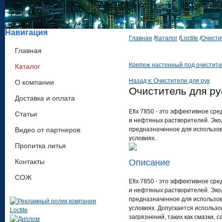
Навигация
Главная
/
Каталог
/
Loctite
/
Очисти
Главная
Крепеж настенный под очистител
Каталог
Назад к: Очистители для рук
О компании
Очиститель для рук
Доставка и оплата
Efix 7850 - это эффективное ср
Статьи
и нефтяных растворителей. Экол
Видео от партнеров
предназначенное для использов
условиях.
Пропитка литья
Контакты
Описание
СОЖ
Efix 7850 - это эффективное ср
и нефтяных растворителей. Экол
предназначенное для использов
условиях. Допускается использо
загрязнений, таких как смазки, 