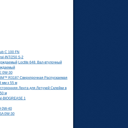
ub C 100 FN
ral-INT/250 S-2
Loctite 648. Вал-втулочный
рждаемый
AE 0W-30
3M™ R3187 Сверхпрочная Распускаемая
 мм х 55 м
сторонняя Лента для Летучей Склейки в
50 м
al-BIOGREASE 1
 0W-40
PSA 0W-30