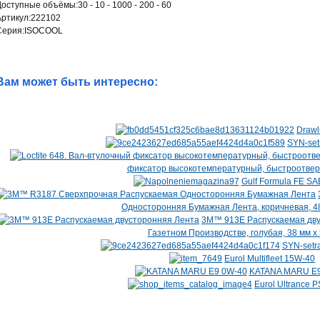
оступные объёмы:30 - 10 - 1000 - 200 - 60
Артикул:222102
Серия:ISOCOOL
Вам может быть интересно:
Drawl
SYN-set
фиксатор высокотемпературный, быстроотве
Gulf Formula FE S
Односторонняя Бумажная Лента, коричневая, 48
3M™ 913E Распускаемая дву
Газетном Производстве, голубая, 38 мм х 
SYN-setr
Eurol Multifleet 15W-40
KATANA MARU E9
Eurol Ultrance 