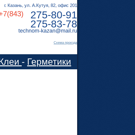
г. Казань, ул. А.Кутуя, 82, офис 201
275-80-91
+7(843)
275-83-78
technom-kazan@mail.ru
Cхема проезда
Клеи
-
Герметики