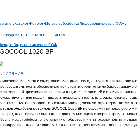
Главная
/
Каталог
/
Petrofer
/
Металлообработка
/
Водосмешиваемые СОЖ
/
LB Isogrind 130 EP
EMULCUT 160 BW
Назад к: Водосмешиваемые СОЖ
ISOCOOL 1020 BF
Описание
Композиция без бора и содержания биоцидов, обладает уникальными присадк
производительности, обеспечивая при этом исключительную бактериальную ус
из-за хорошей производительности моющих способностей и отличной склонн
рекомендуется для подшипниковой промышленности. Благодаря своим специ
ISOCOOL 1020 BF обладает отличными многоцелевыми характеристиками, что 
методов обработки металлов. SOCOOL 1020 BF не содержит минерального мас
или вредных вторичных аминов, следовательно, удовлетворяет требованиям
обеспечивают эффективную защиту от образования нитрозаминов. Благодар
антикоррозионных присадок, ISOCOOL 1020 BF обеспечивают долговременную 