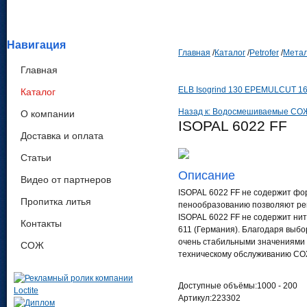
Навигация
Главная
/
Каталог
/
Petrofer
/
Метал
Главная
ELB Isogrind 130 EP
EMULCUT 16
Каталог
Назад к: Водосмешиваемые СО
О компании
ISOPAL 6022 FF
Доставка и оплата
Статьи
Описание
Видео от партнеров
ISOPAL 6022 FF не содержит фо
Пропитка литья
пенообразованию позволяют ре
ISOPAL 6022 FF не содержит ни
Контакты
611 (Германия). Благодаря выб
очень стабильными значениями 
СОЖ
техническому обслуживанию С
Доступные объёмы:1000 - 200
Артикул:223302