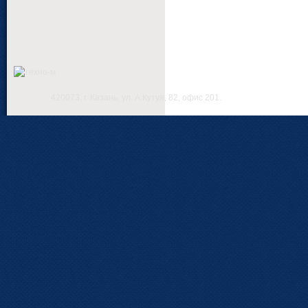
420073, г. Казань, ул. А.Кутуя, 82, офис 201.