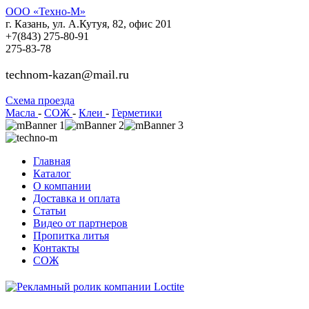
ООО «Техно-М»
г. Казань, ул. А.Кутуя, 82, офис 201
+7(843)
275-80-91
275-83-78
technom-kazan@mail.ru
Cхема проезда
Масла
-
СОЖ
-
Клеи
-
Герметики
Главная
Каталог
О компании
Доставка и оплата
Статьи
Видео от партнеров
Пропитка литья
Контакты
СОЖ