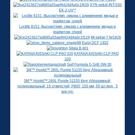
SYN-setral-INT/160
EK-2 UV**
Loctite 8151. Высокотемп. смазка с алюминием, медью и
графитом, спрей
MI-setral-7 N/1826
Eurol DCF 1402
Sitala B 401
KATANA KISSAKI CLP PAO
320
Gulf Formula G SAE 0W-30
3M™ Hookit™ 260L Purple 51155 Круг Абразивный,
полировальный, 15 отверстий, Р800, 150 мм, 50 шт./кор., 5
кор./уп.