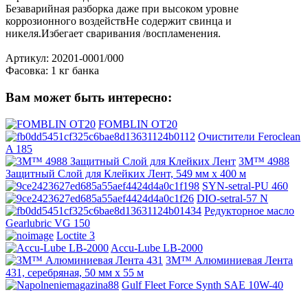
Безаварийная разборка даже при высоком уровне
коррозионного воздействНе содержит свинца и
никеля.Избегает сваривания /воспламенения.
Артикул: 20201-0001/000
Фасовка: 1 кг банка
Вам может быть интересно:
FOMBLIN OT20
Очистители Feroclean
A 185
3M™ 4988
Защитный Слой для Клейких Лент, 549 мм х 400 м
SYN-setral-PU 460
DIO-setral-57 N
Редукторное масло
Gearlubric VG 150
Loctite 3
Accu-Lube LB-2000
3M™ Алюминиевая Лента
431, серебряная, 50 мм х 55 м
Gulf Fleet Force Synth SAE 10W-40