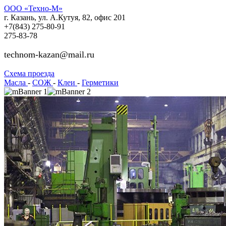
ООО «Техно-М»
г. Казань, ул. А.Кутуя, 82, офис 201
+7(843)
275-80-91
275-83-78
technom-kazan@mail.ru
Cхема проезда
Масла
-
СОЖ
-
Клеи
-
Герметики