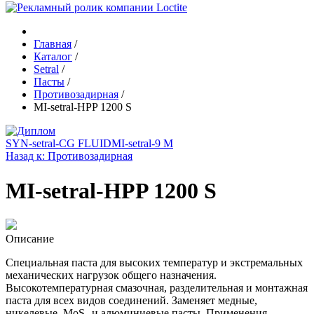
Главная
/
Каталог
/
Setral
/
Пасты
/
Противозадирная
/
MI-setral-HPP 1200 S
SYN-setral-CG FLUID
MI-setral-9 M
Назад к: Противозадирная
MI-setral-HPP 1200 S
Описание
Специальная паста для высоких температур и экстремальных
механических нагрузок общего назначения.
Высокотемпературная смазочная, разделительная и монтажная
паста для всех видов соединений. Заменяет медные,
никелевые, MoS₂ и алюминиевые пасты. Применения