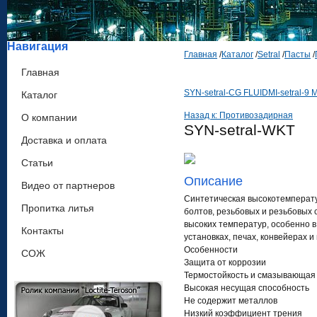
Навигация
Главная
/
Каталог
/
Setral
/
Пасты
/
Главная
SYN-setral-CG FLUID
MI-setral-9 
Каталог
Назад к: Противозадирная
О компании
SYN-setral-WKT
Доставка и оплата
Статьи
Описание
Видео от партнеров
Синтетическая высокотемперат
Пропитка литья
болтов, резьбовых и резьбовых
высоких температур, особенно 
Контакты
установках, печах, конвейерах 
Особенности
СОЖ
Защита от коррозии
Термостойкость и смазывающая 
Высокая несущая способность
Не содержит металлов
Низкий коэффициент трения