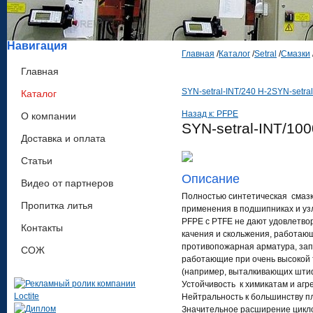
Навигация
Главная
/
Каталог
/
Setral
/
Смазки
Главная
SYN-setral-INT/240 H-2
SYN-setral
Каталог
Назад к: PFPE
О компании
SYN-setral-INT/100
Доставка и оплата
Статьи
Описание
Видео от партнеров
Полностью синтетическая смазка
Пропитка литья
применения в подшипниках и уз
PFPE с PTFE не дают удовлетво
Контакты
качения и скольжения, работаю
противопожарная арматура, зап
СОЖ
работающие при очень высокой 
(например, выталкивающих штиф
Устойчивость к химикатам и аг
Нейтральность к большинству п
Значительное расширение цикло