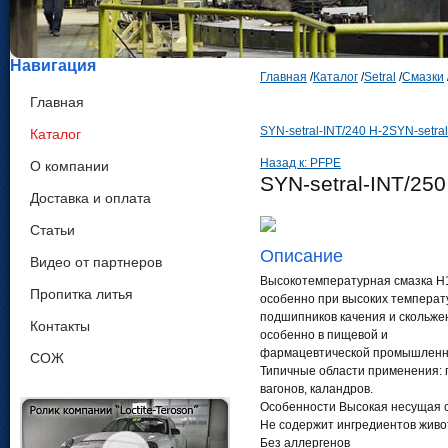
Навигация
Главная
/
Каталог
/
Setral
/
Смазки
Главная
SYN-setral-INT/240 H-2
SYN-setral
Каталог
Назад к: PFPE
О компании
SYN-setral-INT/250
Доставка и оплата
Статьи
Описание
Видео от партнеров
Высокотемпературная смазка H
Пропитка литья
особенно при высоких температ
подшипников качения и скольжен
Контакты
особенно в пищевой и
фармацевтической промышленн
СОЖ
Типичные области применения: 
вагонов, каландров.
Особенности Высокая несущая 
Не содержит ингредиентов живо
Без аллергенов