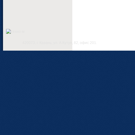
420073, г. Казань, ул. А.Кутуя, 82, офис 201.