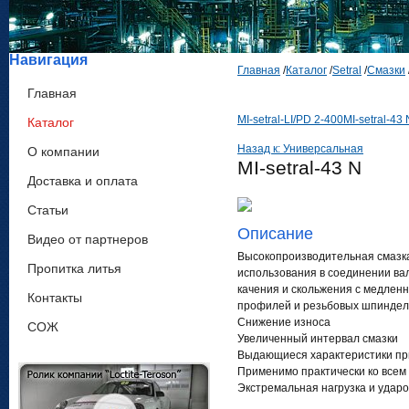
Навигация
Главная
/
Каталог
/
Setral
/
Смазки
Главная
MI-setral-LI/PD 2-400
MI-setral-43 
Каталог
Назад к: Универсальная
О компании
MI-setral-43 N
Доставка и оплата
Статьи
Описание
Видео от партнеров
Высокопроизводительная смазк
Пропитка литья
использования в соединении вал
качения и скольжения с медлен
Контакты
профилей и резьбовых шпинделе
Снижение износа
СОЖ
Увеличенный интервал смазки
Выдающиеся характеристики при
Применимо практически ко всем
Экстремальная нагрузка и удар