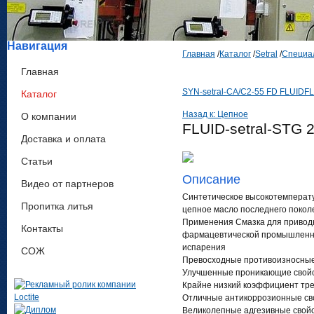
Навигация
Главная
/
Каталог
/
Setral
/
Специа
Главная
SYN-setral-CA/C2-55 FD FLUID
FL
Каталог
Назад к: Цепное
О компании
FLUID-setral-STG 
Доставка и оплата
Статьи
Описание
Видео от партнеров
Cинтетическое высокотемперат
Пропитка литья
цепное масло последнего покол
Применения Смазка для приводн
Контакты
фармацевтической промышленно
испарения
СОЖ
Превосходные противоизносные
Улучшенные проникающие свой
Крайне низкий коэффициент тр
Отличные антикоррозионные св
Великолепные адгезивные свой