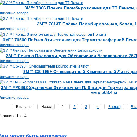
3M™ 7866 Пленка Пломбировочная для ТТ Печати, б
Описание товара
3M™ 7613T Плёнка Пломбировочная, белая, 1
Описание товара
3M™ 76500 Плёнка Этикеточная для Термотрансферной Печати
Описание товара
3M™ Лента с Полосами для Обеспечения Безопасности 767I, 
Описание товара
3M™ CS-195+ Огнезащитный Композитный Лист; раз
Описание товара
3M™ FP0862 Удаляемая Этикеточная Плёнка для Термотрансфе
мм х 508,4 м
Описание товара
В начало
Назад
1
2
3
4
Вперед
В к
Страница 1 из 4
Вам может быть интересно: