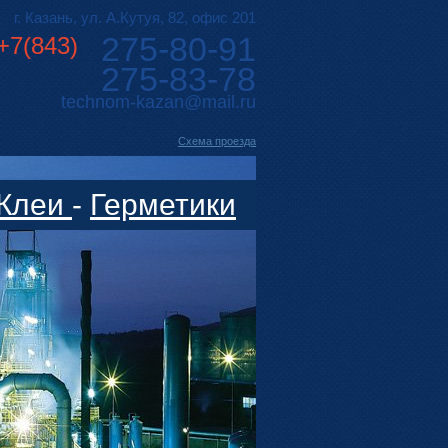
г. Казань, ул. А.Кутуя, 82, офис 201
275-80-91
+7(843)
275-83-78
technom-kazan@mail.ru
Cхема проезда
Клеи
-
Герметики