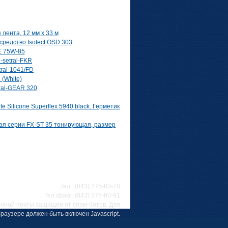
ента, 12 мм x 33 м
редство Isotect OSD 303
E 75W-85
-setral-FKR
tral-1041/FD
 (White)
ral-GEAR 320
ite Silicone Superflex 5940 black. Герметик
я серии FX-ST 35 тонирующая, размер
Тел.: (843) 275-83-78
Тел./факс: (843) 275-80-91
онной почты защищен от спам-ботов. Для
раузере должен быть включен Javascript.