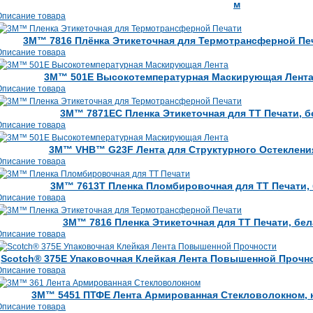
м
Описание товара
3M™ 7816 Плёнка Этикеточная для Термотрансферной Печа
Описание товара
3M™ 501Е Высокотемпературная Маскирующая Лента,б
Описание товара
3M™ 7871EC Пленка Этикеточная для ТТ Печати, бе
Описание товара
3M™ VHB™ G23F Лента для Структурного Остекления, 
Описание товара
3M™ 7613T Пленка Пломбировочная для ТТ Печати, б
Описание товара
3M™ 7816 Пленка Этикеточная для ТТ Печати, бела
Описание товара
Scotch® 375E Упаковочная Клейкая Лента Повышенной Прочнос
Описание товара
3M™ 5451 ПТФЕ Лента Армированная Стекловолокном, ко
Описание товара