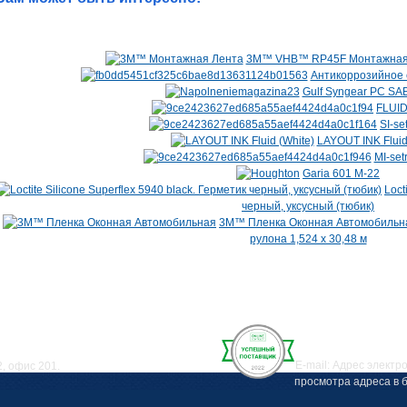
3M™ VHB™ RP45F Монтажная л
Антикоррозийное с
Gulf Syngear PC SA
FLUID
SI-se
LAYOUT INK Fluid
MI-set
Garia 601 M-22
Loct
черный, уксусный (тюбик)
3M™ Пленка Оконная Автомобильна
рулона 1,524 х 30,48 м
Е-mail:
Адрес электр
2, офис 201.
просмотра адреса в б