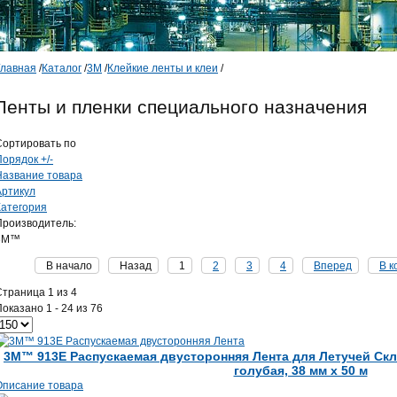
Главная
/
Каталог
/
3М
/
Клейкие ленты и клеи
/
Ленты и пленки специального назначения
Сортировать по
орядок +/-
Название товара
Артикул
Категория
Производитель:
3M™
В начало
Назад
1
2
3
4
Вперед
В к
Страница 1 из 4
оказано 1 - 24 из 76
3M™ 913E Распускаемая двусторонняя Лента для Летучей Скл
голубая, 38 мм х 50 м
Описание товара