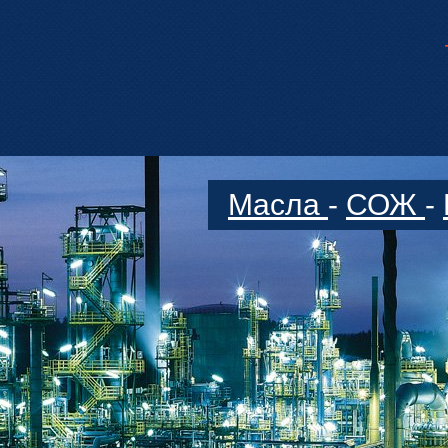
Масла
-
СОЖ
-