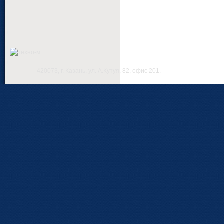
420073, г. Казань, ул. А.Кутуя, 82, офис 201.