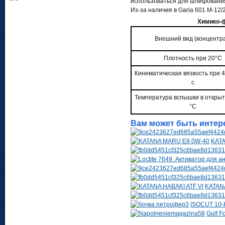
использоваться для шлифовани
Из-за наличия в Garia 601 M-1
Химико-ф
Внешний вид (концентра
Плотность при 20°C
Кинематическая вязкость при 4
с
Температура вспышки в открыт
°C
Вам может быть интер
KAT
KATANA
ISOCUT 10-
Gulf 