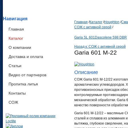
Навигация
Главная
/
Каталог
/
Houghton
/
Сма
СОЖ c активной серой
/
Главная
Garia SL 601
Dascolene 598 DBR
Каталог
Назад к: СОЖ c активной серой
О компании
Garia 601 M-22
Доставка и оплата
Статьи
Описание
Видео от партнеров
СОЖ Garia 601 M-12/22 изготов
Пропитка литья
ароматических углеводородов. 
противоизносных присадок обес
Контакты
контролируемые противозадирны
механической обработки. Garia
СОЖ
качество поверхности обработки
Garia 601 M-12/22 – масляные 
сталей и сплавов из алюминия и
вытяжка, глубокое сверление, на