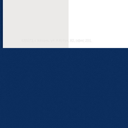
420073, г. Казань, ул. А.Кутуя, 82, офис 201.