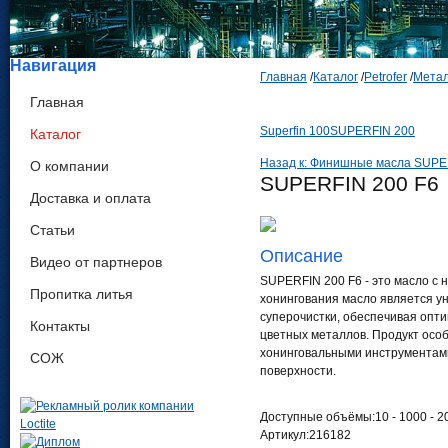
Навигация
Главная
/
Каталог
/
Petrofer
/
Метал
Главная
Superfin 100
SUPERFIN 200
Каталог
Назад к: Финишные масла SUP
О компании
SUPERFIN 200 F6
Доставка и оплата
Статьи
Описание
Видео от партнеров
SUPERFIN 200 F6 - это масло с
Пропитка литья
хонингования масло является у
суперочистки, обеспечивая опти
Контакты
цветных металлов. Продукт осо
хонинговальными инструментами
СОЖ
поверхности.
Доступные объёмы:10 - 1000 - 2
Артикул:216182