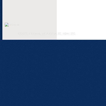
420073, г. Казань, ул. А.Кутуя, 82, офис 201.