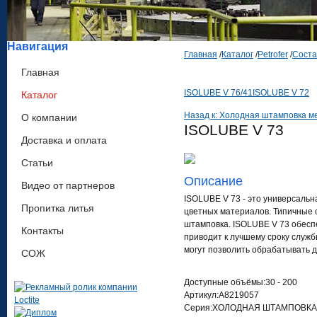
Навигация
Главная
/
Каталог
/
Petrofer
/
Соста
Главная
ISOLUBE V 76/41
ISOLUBE V 72
Каталог
Назад к: Холодная штамповка м
О компании
ISOLUBE V 73
Доставка и оплата
Статьи
Описание
Видео от партнеров
ISOLUBE V 73 - это универсальн
Пропитка литья
цветных материалов. Типичные 
штамповка. ISOLUBE V 73 обесп
Контакты
приводит к лучшему сроку служб
могут позволить обрабатывать д
СОЖ
Доступные объёмы:30 - 200
Артикул:A8219057
Серия:ХОЛОДНАЯ ШТАМПОВКА