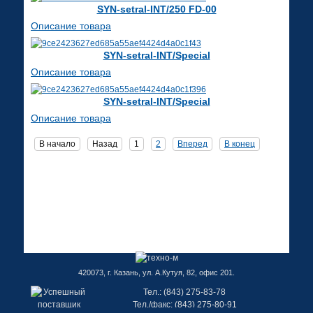
SYN-setral-INT/250 FD-00
Описание товара
SYN-setral-INT/Special
Описание товара
SYN-setral-INT/Special
Описание товара
В начало
Назад
1
2
Вперед
В конец
420073, г. Казань, ул. А.Кутуя, 82, офис 201.
Тел.: (843) 275-83-78
Тел./факс: (843) 275-80-91