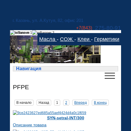
г. Казань, ул. А.Кутуя, 82, офис 201
275-80-91
+7(843)
275-83-78
Масла
-
СОЖ
-
Клеи
-
Герметики
technom-kazan@mail.ru
Cхема проезда
Навигация
PFPE
В начало
Назад
1
2
Вперед
В конец
SYN-setral-INT/300
Описание товара