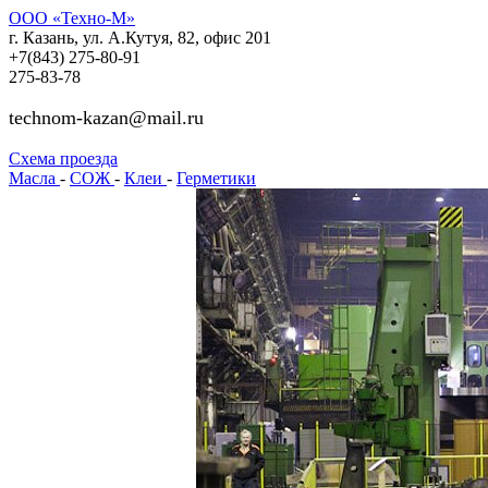
ООО «Техно-М»
г. Казань, ул. А.Кутуя, 82, офис 201
+7(843)
275-80-91
275-83-78
technom-kazan@mail.ru
Cхема проезда
Масла
-
СОЖ
-
Клеи
-
Герметики