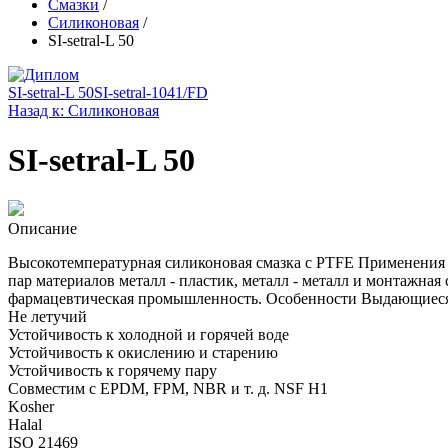
Смазки
/
Силиконовая
/
SI-setral-L 50
SI-setral-L 50
SI-setral-1041/FD
Назад к: Силиконовая
SI-setral-L 50
Описание
Высокотемпературная силиконовая смазка с PTFE Применения 
пар материалов металл - пластик, металл - металл и монтажна
фармацевтическая промышленность. Особенности Выдающиеся
Не летучий
Устойчивость к холодной и горячей воде
Устойчивость к окислению и старению
Устойчивость к горячему пару
Совместим с EPDM, FPM, NBR и т. д. NSF H1
Kosher
Halal
ISO 21469