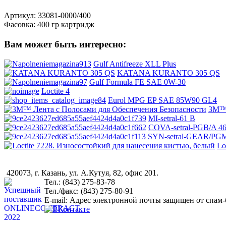
Артикул: 33081-0000/400
Фасовка: 400 гр картридж
Вам может быть интересно:
Gulf Antifreeze XLL Plus
KATANA KURANTO 305 QS
Gulf Formula FE SAE 0W-30
Loctite 4
Eurol MPG EP SAE 85W90 GL4
3M™ 
MI-setral-61 B
COVA-setral-PGB/A 4
SYN-setral-GEAR/PG
Lo
420073, г. Казань, ул. А.Кутуя, 82, офис 201.
Тел.: (843) 275-83-78
Тел./факс: (843) 275-80-91
Е-mail:
Адрес электронной почты защищен от спам-бо